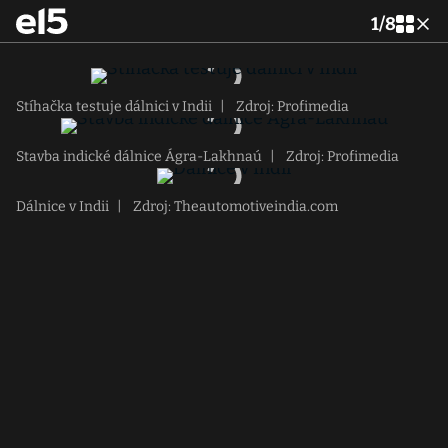
1
/
8
Stíhačka testuje dálnici v Indii
|
Zdroj: Profimedia
Stavba indické dálnice Ágra-Lakhnaú
|
Zdroj: Profimedia
Dálnice v Indii
|
Zdroj: Theautomotiveindia.com