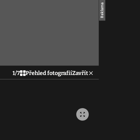
1
/
7
Přehled fotografií
Zavřít