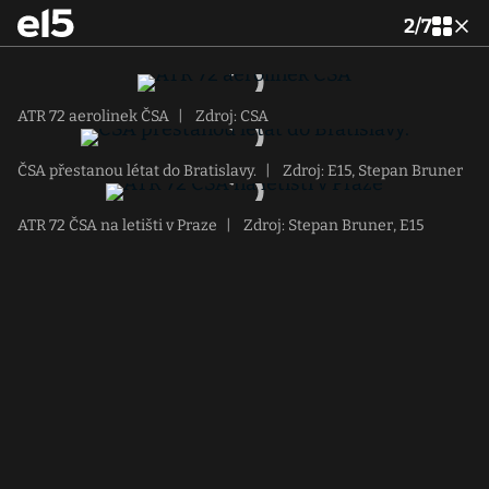
2
/
7
ATR 72 aerolinek ČSA
|
Zdroj: CSA
ČSA přestanou létat do Bratislavy.
|
Zdroj: E15, Stepan Bruner
ATR 72 ČSA na letišti v Praze
|
Zdroj: Stepan Bruner, E15