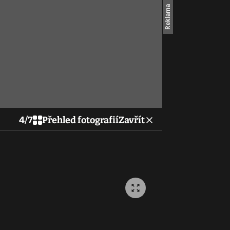
4
/
7
Přehled fotografií
Zavřít