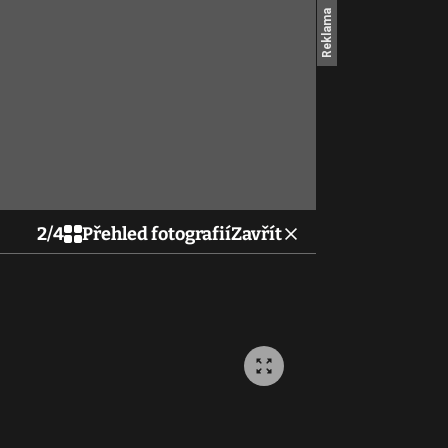
2
/
4
Přehled fotografií
Zavřít