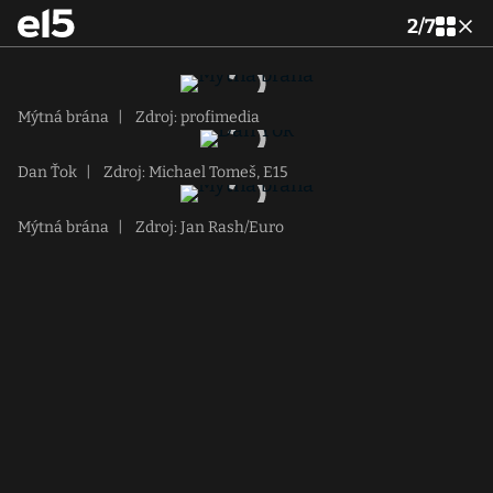
2
/
7
Mýtná brána
|
Zdroj: profimedia
Dan Ťok
|
Zdroj: Michael Tomeš, E15
Mýtná brána
|
Zdroj: Jan Rash/Euro