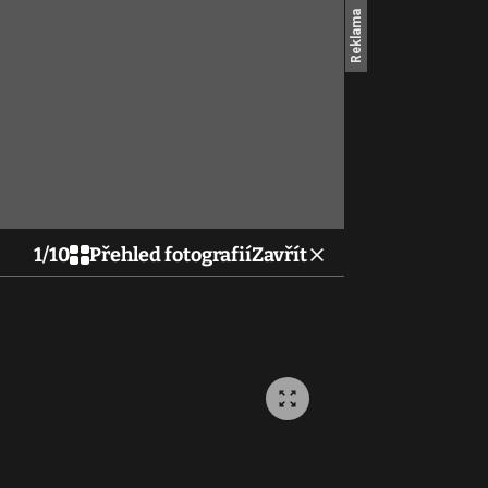
1
/
10
Přehled fotografií
Zavřít