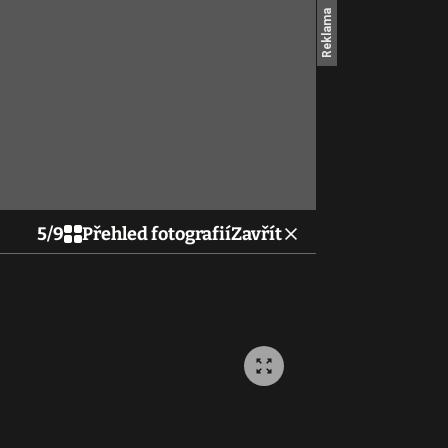
5
/
9
Přehled fotografií
Zavřít