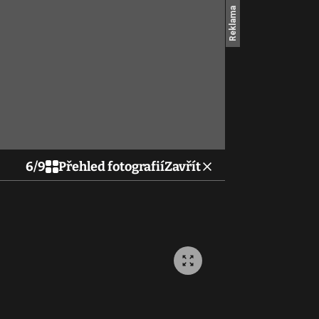
6
/
9
Přehled fotografií
Zavřít