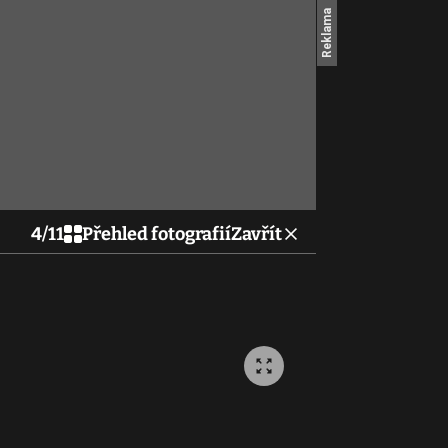
4
/
11
Přehled fotografií
Zavřít