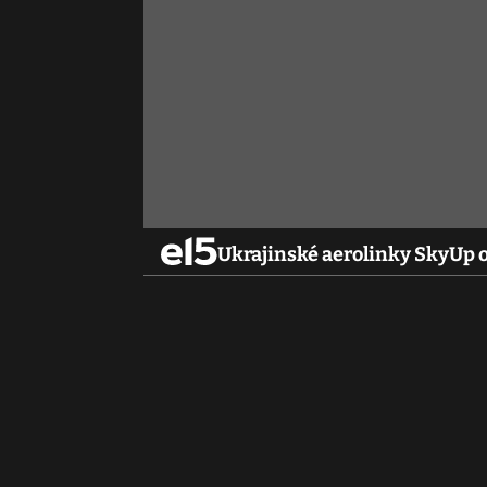
Ukrajinské aerolinky SkyUp o