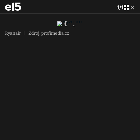
1
/
1
Ryanair
|
Zdroj: profimedia.cz