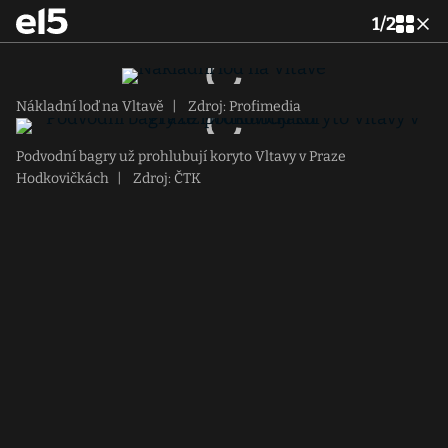
1
/
2
Nákladní loď na Vltavě
|
Zdroj: Profimedia
Podvodní bagry už prohlubují koryto Vltavy v Praze
Hodkovičkách
|
Zdroj: ČTK