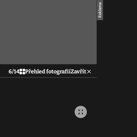
6
/
14
Přehled fotografií
Zavřít