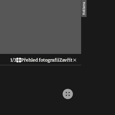
1
/
3
Přehled fotografií
Zavřít