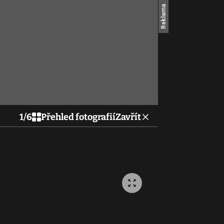
1
/
6
Přehled fotografií
Zavřít