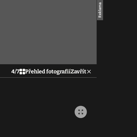
4
/
7
Přehled fotografií
Zavřít