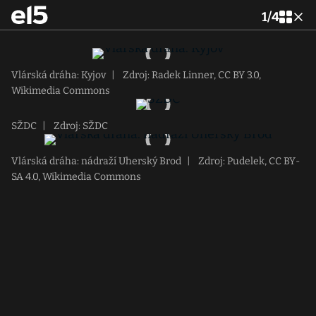
1
/
4
Vlárská dráha: Kyjov
|
Zdroj: Radek Linner, CC BY 3.0,
Wikimedia Commons
SŽDC
|
Zdroj: SŽDC
Vlárská dráha: nádraží Uherský Brod
|
Zdroj: Pudelek, CC BY-
SA 4.0, Wikimedia Commons