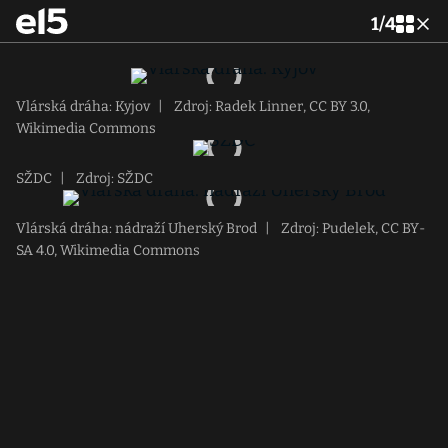
1
/
4
Vlárská dráha: Kyjov
|
Zdroj: Radek Linner, CC BY 3.0,
Wikimedia Commons
SŽDC
|
Zdroj: SŽDC
Vlárská dráha: nádraží Uherský Brod
|
Zdroj: Pudelek, CC BY-
SA 4.0, Wikimedia Commons