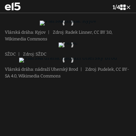
1
/
4
Vlárská dráha: Kyjov
|
Zdroj: Radek Linner, CC BY 3.0,
Wikimedia Commons
SŽDC
|
Zdroj: SŽDC
Vlárská dráha: nádraží Uherský Brod
|
Zdroj: Pudelek, CC BY-
SA 4.0, Wikimedia Commons