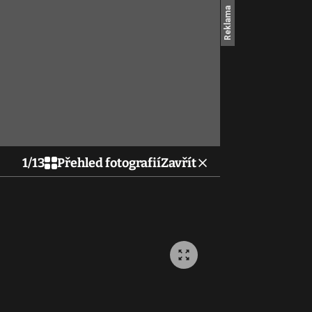
1
/
13
Přehled fotografií
Zavřít