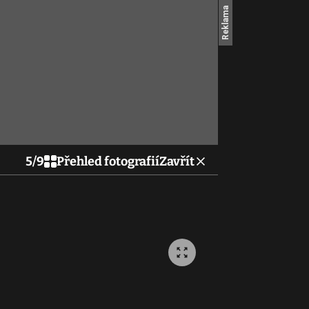
5
/
9
Přehled fotografií
Zavřít