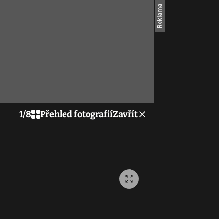
1
/
8
Přehled fotografií
Zavřít