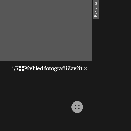
1
/
7
Přehled fotografií
Zavřít