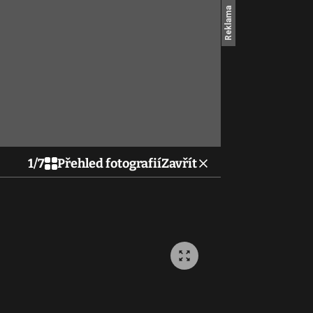
1
/
7
Přehled fotografií
Zavřít