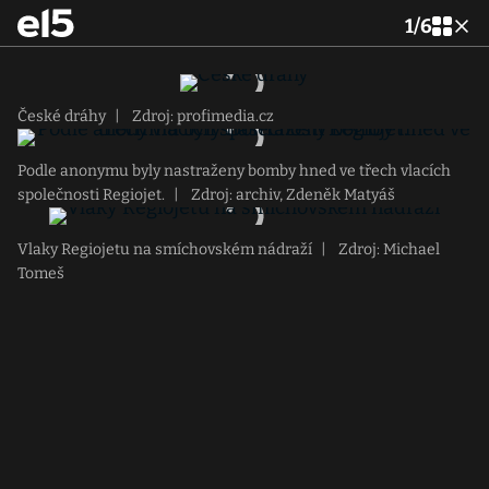
1
/
6
České dráhy
|
Zdroj: profimedia.cz
Podle anonymu byly nastraženy bomby hned ve třech vlacích
společnosti Regiojet.
|
Zdroj: archiv, Zdeněk Matyáš
Vlaky Regiojetu na smíchovském nádraží
|
Zdroj: Michael
Tomeš