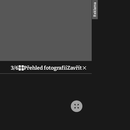
3
/
6
Přehled fotografií
Zavřít