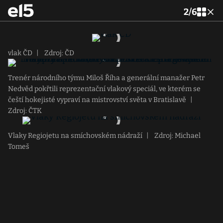
2
/
6
vlak ČD
|
Zdroj: ČD
Trenér národního týmu Miloš Říha a generální manažer Petr
Nedvěd pokřtili reprezentační vlakový speciál, ve kterém se
čeští hokejisté vypraví na mistrovství světa v Bratislavě
|
Zdroj: ČTK
Vlaky Regiojetu na smíchovském nádraží
|
Zdroj: Michael
Tomeš