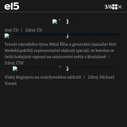
3
/
6
vlak ČD
|
Zdroj: ČD
Trenér národního týmu Miloš Říha a generální manažer Petr
Nedvěd pokřtili reprezentační vlakový speciál, ve kterém se
čeští hokejisté vypraví na mistrovství světa v Bratislavě
|
Zdroj: ČTK
Vlaky Regiojetu na smíchovském nádraží
|
Zdroj: Michael
Tomeš