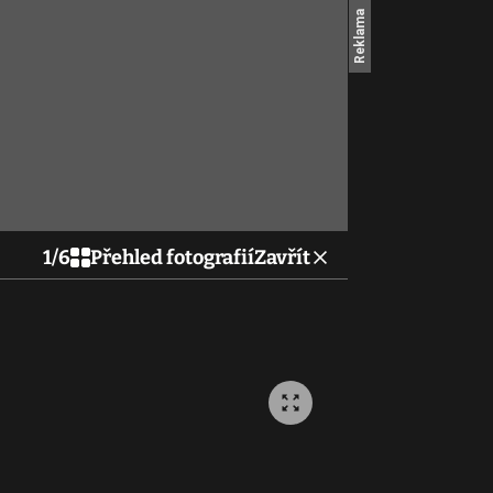
1
/
6
Přehled fotografií
Zavřít