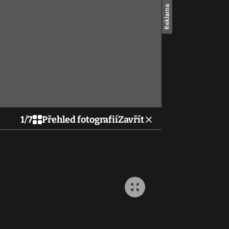
1
/
7
Přehled fotografií
Zavřít