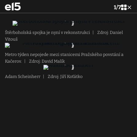
1
/
7
Štěrboholská spojka je nyní v rekonstrukci
|
Zdroj: Daniel
Vitouš
Metro týden nepojede mezi stanicemi Pražského povstání a
Kačerov.
|
Zdroj: David Malík
Adam Scheinherr
|
Zdroj: Jiří Koťátko