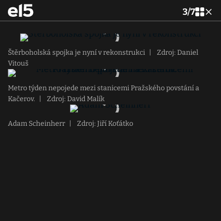
3
/
7
Štěrboholská spojka je nyní v rekonstrukci
|
Zdroj: Daniel
Vitouš
Metro týden nepojede mezi stanicemi Pražského povstání a
Kačerov.
|
Zdroj: David Malík
Adam Scheinherr
|
Zdroj: Jiří Koťátko