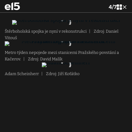
4
/
7
Štěrboholská spojka je nyní v rekonstrukci
|
Zdroj: Daniel
Vitouš
Metro týden nepojede mezi stanicemi Pražského povstání a
Kačerov.
|
Zdroj: David Malík
Adam Scheinherr
|
Zdroj: Jiří Koťátko