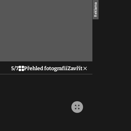
5
/
7
Přehled fotografií
Zavřít