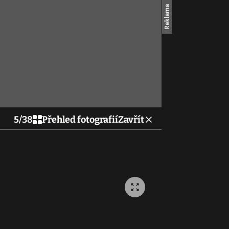
5
/
38
Přehled fotografií
Zavřít