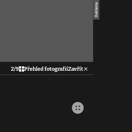
2
/
9
Přehled fotografií
Zavřít