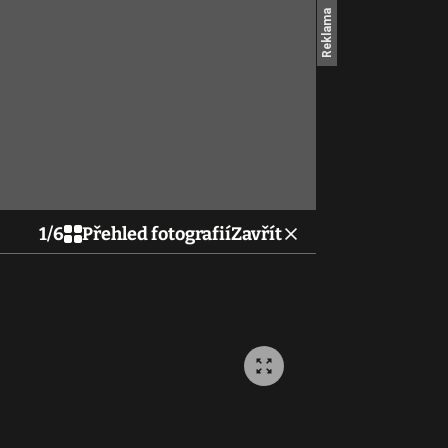
1
/
6
Přehled fotografií
Zavřít