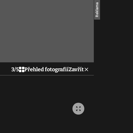
3
/
5
Přehled fotografií
Zavřít