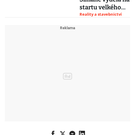
startu velkého
developerského
Reality a stavebnictví
projektu