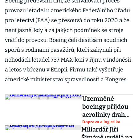
Boeing především tím, že schvalovací proces
provozu letadel u amerického Federálního úřadu
pro letectví (FAA) se přesouvá do roku 2020 a že
není jasné, kdy a za jakých podmínek se stroje
vrátí do provozu. Boeing čelí desítkám soudních
sporů s rodinami pasažérů, kteří zahynuli při
nehodách letadel 737 MAX loni v říjnu v Indonésii
a letos v březnu v Etiopii. Firmu také vyšetřuje
americké ministerstvo spravedlnosti a Kongres.
Uzemněné
boeingy přijdou
aerolinky draho.
Škody jdou do
Doprava a logistika
Miliardář Jiří
desítek miliard
Šimáně vydělá na