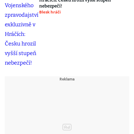
Hráčích: Česku hrozil vyšší stupeň
nebezpečí!
Blesk hráči