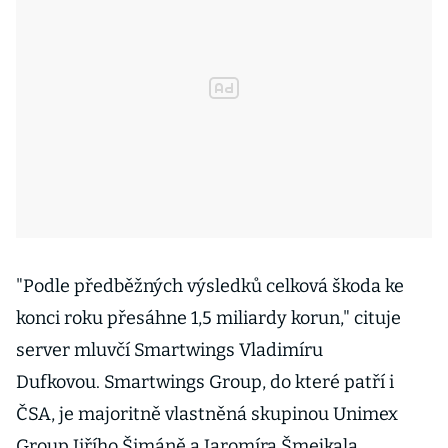
"Podle předběžných výsledků celková škoda ke
konci roku přesáhne 1,5 miliardy korun," cituje
server mluvčí Smartwings Vladimíru
Dufkovou. Smartwings Group, do které patří i
ČSA, je majoritně vlastněná skupinou Unimex
Group Jiřího Šimáně a Jaromíra Šmejkala.