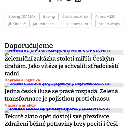
Boeing 737 MAX
Boeing
České aerolinie
Airbus A320
Jiří Šimáně
Jaromír Šmejkal
Unimex Group
SmartWings
Doporučujeme
Železniční zakázka století míří k Českým
drahám. Jako vítěze je schválili středočeští
radní
Doprava a logistika
Jedna česká iluze se právě rozpadá. Zelená
transformace je pojistkou proti chaosu
Názory a analýzy
Tekuté zlato opět dostojí své přezdívce.
Zdražení běžné potraviny brzy pocítí i Češi