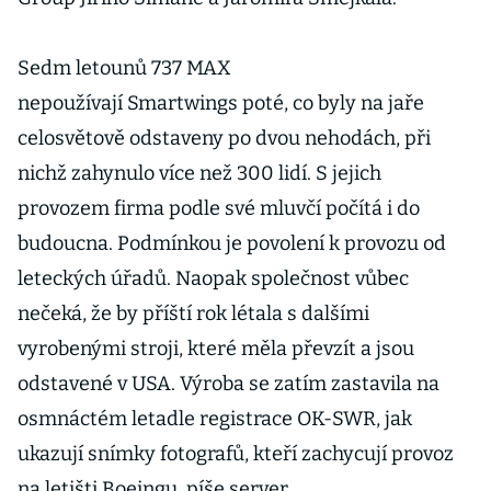
Sedm letounů 737 MAX
nepoužívají Smartwings poté, co byly na jaře
celosvětově odstaveny po dvou nehodách, při
nichž zahynulo více než 300 lidí. S jejich
provozem firma podle své mluvčí počítá i do
budoucna. Podmínkou je povolení k provozu od
leteckých úřadů. Naopak společnost vůbec
nečeká, že by příští rok létala s dalšími
vyrobenými stroji, které měla převzít a jsou
odstavené v USA. Výroba se zatím zastavila na
osmnáctém letadle registrace OK-SWR, jak
ukazují snímky fotografů, kteří zachycují provoz
na letišti Boeingu, píše server.