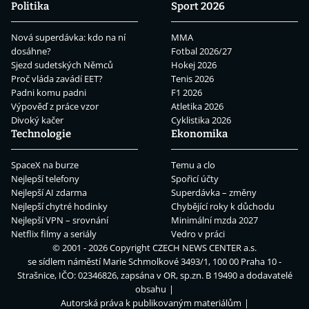
Politika
Sport 2026
Nová superdávka: kdo na ní
MMA
dosáhne?
Fotbal 2026/27
Sjezd sudetských Němců
Hokej 2026
Proč vláda zavádí EET?
Tenis 2026
Padni komu padni
F1 2026
Výpověď z práce vzor
Atletika 2026
Divoký kačer
Cyklistika 2026
Technologie
Ekonomika
SpaceX na burze
Temu a clo
Nejlepší telefony
Spořicí účty
Nejlepší AI zdarma
Superdávka – změny
Nejlepší chytré hodinky
Chybějící roky k důchodu
Nejlepší VPN – srovnání
Minimální mzda 2027
Netflix filmy a seriály
Vedro v práci
© 2001 - 2026 Copyright
CZECH NEWS CENTER a.s.
se sídlem náměstí Marie Schmolkové 3493/1, 100 00 Praha 10 -
Strašnice, IČO: 02346826, zapsána v OR, sp.zn. B 19490 a dodavatelé
obsahu
Autorská práva k publikovaným materiálům