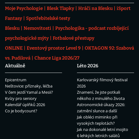
Moje Psychologie
Blesk Tlapky
Hráči na Blesku
iSport
Fantasy
Spotřebitelské testy
Blesku
Nemovitosti
Psychologika - podcast rozbíjející
psychologické mýty
Fotbalové přestupy
ONLINE
Eventový prostor Level 9
OKTAGON 92: Szabová
vs. Pudilová
Chance Liga 2026/27
Aktuálně
Léto 2026
Epicentrum
Karlovarský filmový festival
Neštovice: příznaky, léčba
2026
V čem jezdí Yamal a Mesii?
Znamení, že jste potkali
Kvízy pro seniory
někoho z minulého života
Kalendář úplňků 2026
Astronomické úkazy 2026:
Co je bodycount?
zatmění slunce a další
Jak obléci miminko při
vysokých teplotách?
Jak na dokonalé letní mojito
6 lehkých letních salátů