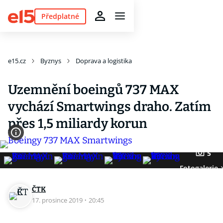
Předplatné
e15.cz
Byznys
Doprava a logistika
Uzemnění boeingů 737 MAX
vychází Smartwings draho. Zatím
přes 1,5 miliardy korun
5
Fotogalerie
ČTK
17. prosince 2019
·
20:45