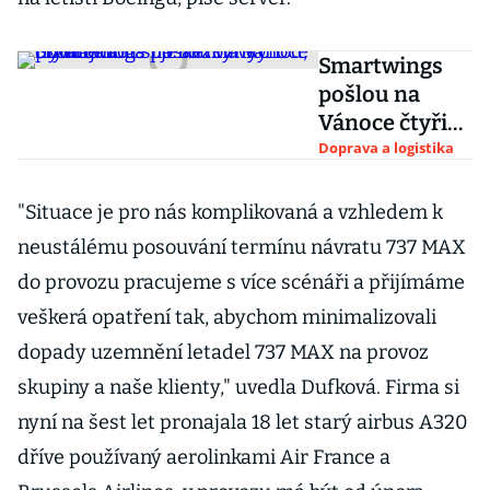
Smartwings
pošlou na
Vánoce čtyři
letadla na
Doprava a logistika
Blízký východ,
pronajmou si
"Situace je pro nás komplikovaná a vzhledem k
je aerolinky
neustálému posouvání termínu návratu 737 MAX
flydubai
do provozu pracujeme s více scénáři a přijímáme
veškerá opatření tak, abychom minimalizovali
dopady uzemnění letadel 737 MAX na provoz
skupiny a naše klienty," uvedla Dufková. Firma si
nyní na šest let pronajala 18 let starý airbus A320
dříve používaný aerolinkami Air France a