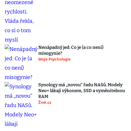
Nenápadný jed: Co je (a co není)
misogynie?
Moje Psychologie
Synology má „novou“ řadu NASů. Modely
Neo+ lákají výkonem, SSD a vyměnitelnou
RAM
Živě.cz