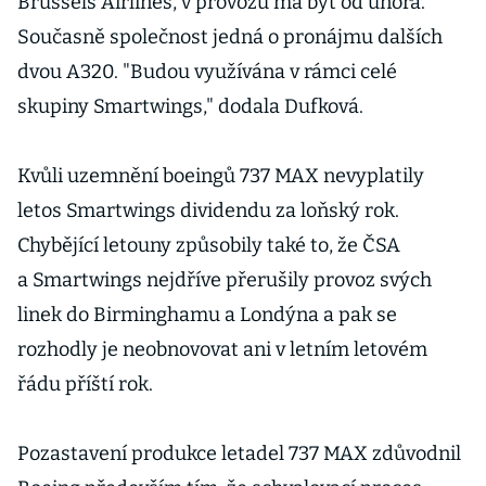
Brussels Airlines, v provozu má být od února.
Současně společnost jedná o pronájmu dalších
dvou A320. "Budou využívána v rámci celé
skupiny Smartwings," dodala Dufková.
Kvůli uzemnění boeingů 737 MAX nevyplatily
letos Smartwings dividendu za loňský rok.
Chybějící letouny způsobily také to, že ČSA
a Smartwings nejdříve přerušily provoz svých
linek do Birminghamu a Londýna a pak se
rozhodly je neobnovovat ani v letním letovém
řádu příští rok.
Pozastavení produkce letadel 737 MAX zdůvodnil