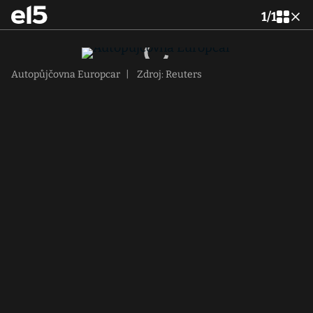
1
/
1
Autopůjčovna Europcar
|
Zdroj: Reuters