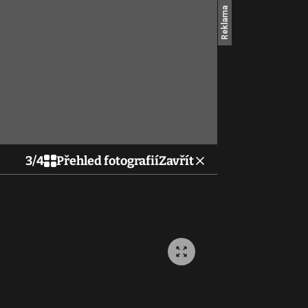
3
/
4
Přehled fotografií
Zavřít