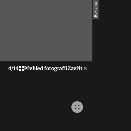
4
/
14
Přehled fotografií
Zavřít