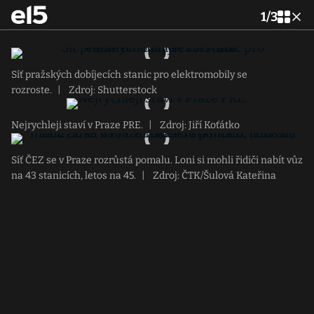
1
/
3
Síť pražských dobíjecích stanic pro elektromobily se
rozroste.
|
Zdroj: Shutterstock
Nejrychleji staví v Praze PRE.
|
Zdroj: Jiří Koťátko
Síť ČEZ se v Praze rozrůstá pomalu. Loni si mohli řidiči nabít vůz
na 43 stanicích, letos na 45.
|
Zdroj: ČTK/Šulová Kateřina