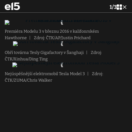
1
/
3
Premiéra Modelu 3 v březnu 2016 v kalifonrském
Hawthorne
|
Zdroj: ČTK/AP/Justin Prichard
Obří továrna Tesly Gigafactory v Šanghaji
|
Zdroj:
ČTK/Xinhua/Ding Ting
Nejúspěšnější elektromobil Tesla Model 3
|
Zdroj:
ČTK/ZUMA/Chris Walker