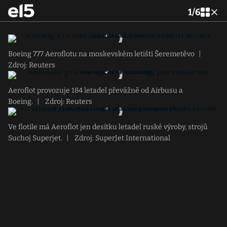
1
/
6
Boeing 777 Aeroflotu na moskevském letišti Šeremetěvo
|
Zdroj: Reuters
Aeroflot provozuje 184 letadel převážně od Airbusu a
Boeing.
|
Zdroj: Reuters
Ve flotile má Aeroflot jen desítku letadel ruské výroby, strojů
Suchoj Superjet.
|
Zdroj: SuperJet International