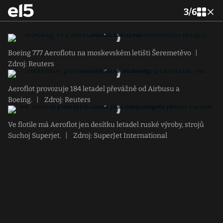
3
/
6
Boeing 777 Aeroflotu na moskevském letišti Šeremetěvo
|
Zdroj: Reuters
Aeroflot provozuje 184 letadel převážně od Airbusu a
Boeing.
|
Zdroj: Reuters
Ve flotile má Aeroflot jen desítku letadel ruské výroby, strojů
Suchoj Superjet.
|
Zdroj: SuperJet International