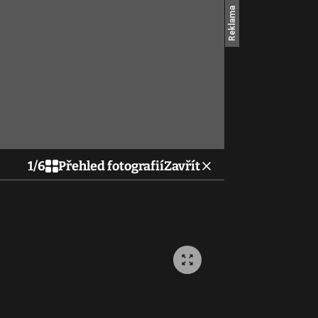
1
/
6
Přehled fotografií
Zavřít