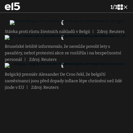
1
/
3
Stávka proti růstu životních nákladů v Belgii
|
Zdroj: Reuters
Bruselské letiště informovalo, že nemůže povolit lety s
pasažéry, neboť protestní akce se rozšířila i na bezpečnostní
personál
|
Zdroj: Reuters
Belgický premiér Alexander De Croo řekl, že belgičtí
zaměstnanci jsou před dopady inflace lépe chráněni než lidé
jinde v EU
|
Zdroj: Reuters