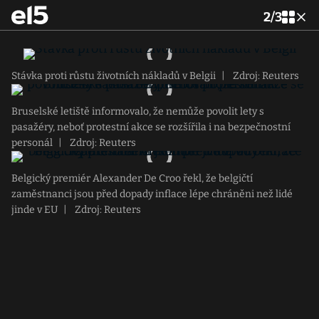
2
/
3
Stávka proti růstu životních nákladů v Belgii
|
Zdroj: Reuters
Bruselské letiště informovalo, že nemůže povolit lety s
pasažéry, neboť protestní akce se rozšířila i na bezpečnostní
personál
|
Zdroj: Reuters
Belgický premiér Alexander De Croo řekl, že belgičtí
zaměstnanci jsou před dopady inflace lépe chráněni než lidé
jinde v EU
|
Zdroj: Reuters