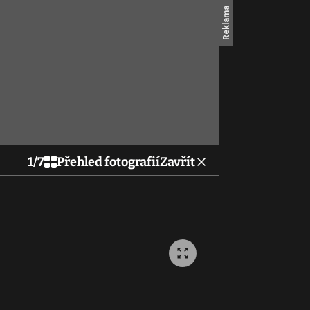
1
/
7
Přehled fotografií
Zavřít